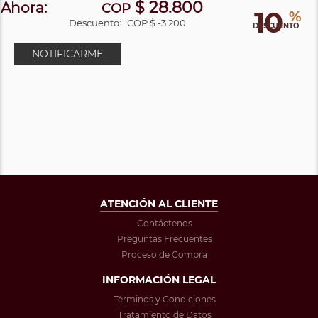
$ 28.800
Ahora:
COP
10
%
Descuento:
COP $ -3.200
DESCUENTO
NOTIFICARME
ATENCIÓN AL CLIENTE
Contáctenos
Preguntas Frecuentes
Proceso de Compra
INFORMACIÓN LEGAL
Términos y Condiciones
Tratamiento de Datos