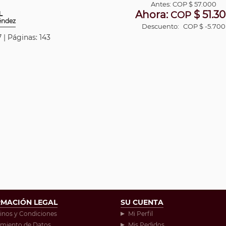
Antes:
COP
$ 57.000
Ahora:
$ 51.3
L
COP
Méndez
Descuento:
COP $ -5.700
 | Páginas: 143
RMACIÓN LEGAL
SU CUENTA
inos y Condiciones
Mi Perfil
amiento de Datos
Mis Pedidos