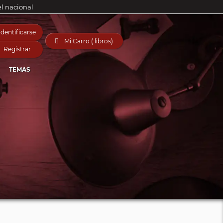
el nacional
Identificarse

Mi Carro ( libros)
Registrar
TEMAS