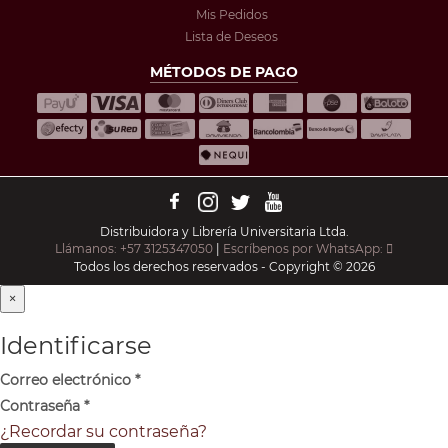
Mis Pedidos
Lista de Deseos
MÉTODOS DE PAGO
Distribuidora y Librería Universitaria Ltda.
Llámanos: +57 3125347050
|
Escríbenos por WhatsApp:
Todos los derechos reservados - Copyright © 2026
×
Identificarse
Correo electrónico
*
Contraseña
*
¿Recordar su contraseña?