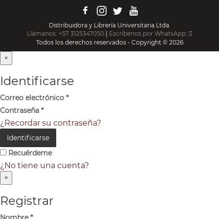
Distribuidora y Librería Universitaria Ltda.
Llámanos: +57 3125347050
|
Escríbenos por WhatsApp:
Todos los derechos reservados - Copyright © 2026
×
Identificarse
Correo electrónico
*
Contraseña
*
¿Recordar su contraseña?
Identificarse
Recuérdeme
¿No tiene una cuenta?
×
Registrar
Nombre
*