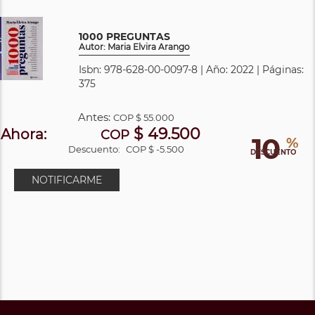
1000 PREGUNTAS
Autor: Maria Elvira Arango
Isbn: 978-628-00-0097-8 | Año: 2022 | Páginas:
375
Antes:
COP
$ 55.000
$ 49.500
Ahora:
COP
10
%
Descuento:
COP $ -5.500
DESCUENTO
NOTIFICARME