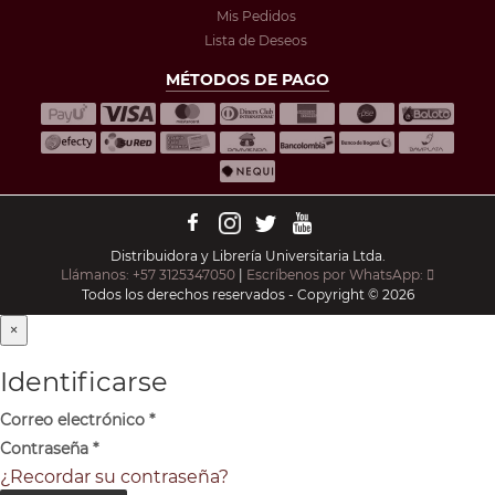
Mis Pedidos
Lista de Deseos
MÉTODOS DE PAGO
Distribuidora y Librería Universitaria Ltda.
Llámanos: +57 3125347050
|
Escríbenos por WhatsApp:
Todos los derechos reservados - Copyright © 2026
×
Identificarse
Correo electrónico
*
Contraseña
*
¿Recordar su contraseña?