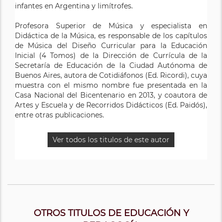
infantes en Argentina y limítrofes.
permanente del profesorado. Recientemente ha
desempeñado el cargo de Secretario Académico de la
Profesora Superior de Música y especialista en
Facultad de Formación del Profesorado y coordinación
Didáctica de la Música, es responsable de los capítulos
del Máster de Formación del Profesorado de
de Música del Diseño Curricular para la Educación
Secundaria de la Universidad de Barcelona.
Inicial (4 Tomos) de la Dirección de Currícula de la
Secretaría de Educación de la Ciudad Autónoma de
Actualmente es delegado del rector para el
Buenos Aires, autora de Cotidiáfonos (Ed. Ricordi), cuya
seguimiento del sistema de aseguramiento interno de
muestra con el mismo nombre fue presentada en la
la calidad de la Facultad de Educación. Ha publicado
Casa Nacional del Bicentenario en 2013, y coautora de
varios libros y artículos relacionados con la didáctica
Artes y Escuela y de Recorridos Didácticos (Ed. Paidós),
de la música, las diversas etapas de la enseñanza, la
entre otras publicaciones.
creatividad y la docencia universitaria.
Ver todos los titulos de este autor
Ver todos los titulos de este autor
OTROS TITULOS DE EDUCACIÓN Y