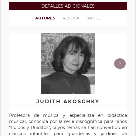
DETALLES ADICIONALES
AUTORES
RESEÑA
ÍNDICE
JUDITH AKOSCHKY
PEP ALSINA
Profesora de música y especialista en didáctica
Profesor titular del Departamento de Didáctica de la
musical, conocida por la serie discográfica para niños
Expresión Musical y Corporal de la Universidad de
“Ruidos y Ruiditos”, cuyos temas se han convertido en
Barcelona. Tiene experiencia docente en Educación
clásicos infantiles para guarderías y jardines de
Infantil, Primaria y Secundaria así como en formación