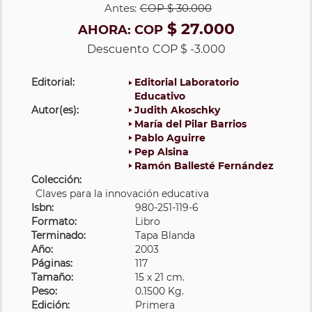
Antes:
COP
$ 30.000
$ 27.000
AHORA:
COP
Descuento
COP $ -3.000
Editorial:
Editorial Laboratorio
Educativo
Autor(es):
Judith Akoschky
María del Pilar Barrios
Pablo Aguirre
Pep Alsina
Ramón Ballesté Fernández
Colección:
Claves para la innovación educativa
Isbn:
980-251-119-6
Formato:
Libro
Terminado:
Tapa Blanda
Año:
2003
Páginas:
117
Tamaño:
15 x 21 cm.
Peso:
0.1500 Kg.
Edición:
Primera