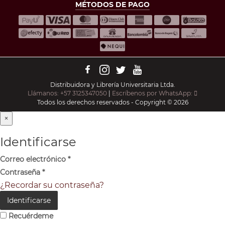
MÉTODOS DE PAGO
Distribuidora y Librería Universitaria Ltda.
Llámanos: +57 3125347050
|
Escríbenos por WhatsApp:
Todos los derechos reservados - Copyright © 2026
×
Identificarse
Correo electrónico
*
Contraseña
*
¿Recordar su contraseña?
Identificarse
Recuérdeme