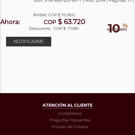
Isbn: 978-980-251-187-7 | Año: 2014 | Páginas: 177
Antes:
COP
$ 70.800
$ 63.720
Ahora:
COP
10
%
Descuento:
COP $ -7.080
DESCUENTO
NOTIFICARME
ATENCIÓN AL CLIENTE
Contáctenos
Preguntas Frecuentes
Proceso de Compra