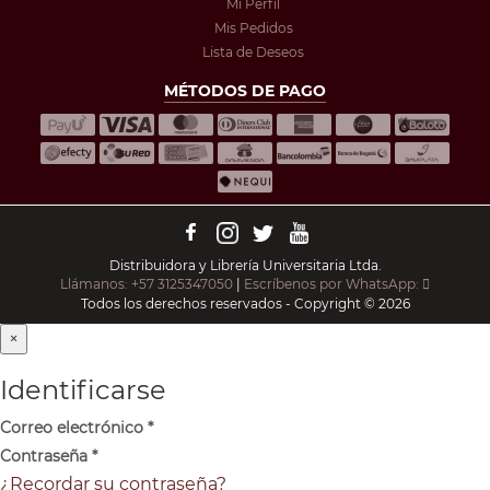
Mi Perfil
Mis Pedidos
Lista de Deseos
MÉTODOS DE PAGO
Distribuidora y Librería Universitaria Ltda.
Llámanos: +57 3125347050
|
Escríbenos por WhatsApp:
Todos los derechos reservados - Copyright © 2026
×
Identificarse
Correo electrónico
*
Contraseña
*
¿Recordar su contraseña?