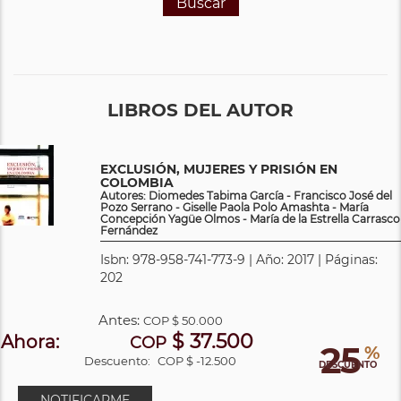
Buscar
LIBROS DEL AUTOR
EXCLUSIÓN, MUJERES Y PRISIÓN EN
COLOMBIA
Autores: Diomedes Tabima García - Francisco José del
Pozo Serrano - Giselle Paola Polo Amashta - María
Concepción Yagüe Olmos - María de la Estrella Carrasco
Fernández
Isbn: 978-958-741-773-9 | Año: 2017 | Páginas:
202
Antes:
COP
$ 50.000
$ 37.500
Ahora:
COP
25
%
Descuento:
COP $ -12.500
DESCUENTO
NOTIFICARME