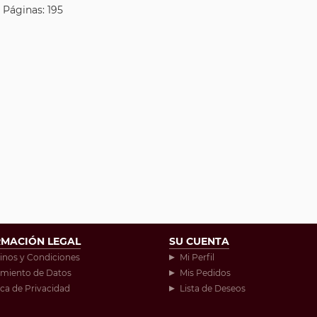
| Páginas: 195
RMACIÓN LEGAL
SU CUENTA
inos y Condiciones
Mi Perfil
amiento de Datos
Mis Pedidos
ica de Privacidad
Lista de Deseos