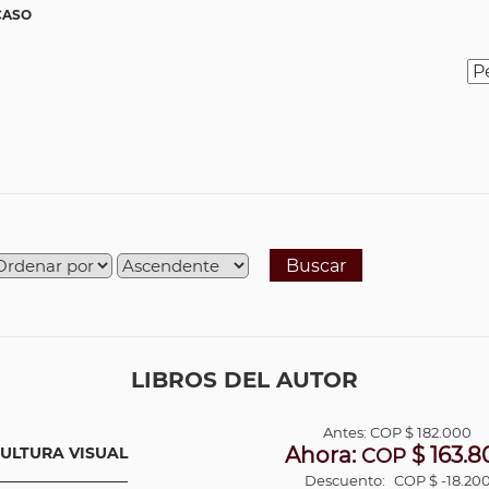
CASO
Buscar
LIBROS DEL AUTOR
Antes:
COP
$ 182.000
Ahora:
$ 163.8
CULTURA VISUAL
COP
Descuento:
COP $ -18.20