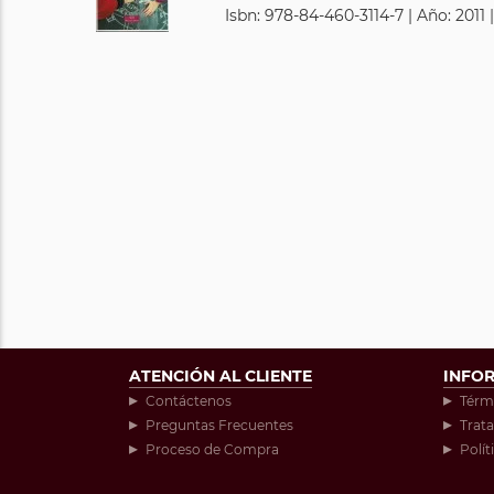
Isbn: 978-84-460-3114-7 | Año: 2011 
ATENCIÓN AL CLIENTE
INFO
Contáctenos
Térm
Preguntas Frecuentes
Trat
Proceso de Compra
Polít