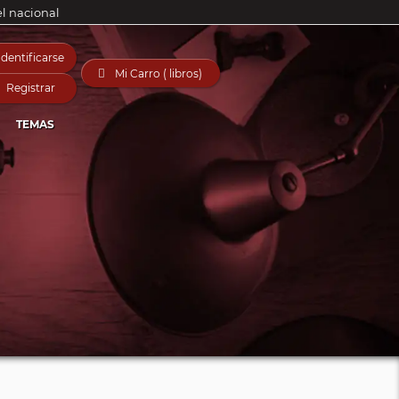
el nacional
Identificarse

Mi Carro ( libros)
Registrar
TEMAS