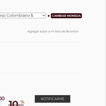
Agregar autor a mi lista de favoritos
00
NOTIFICARME
10
%
0
DESCUENTO