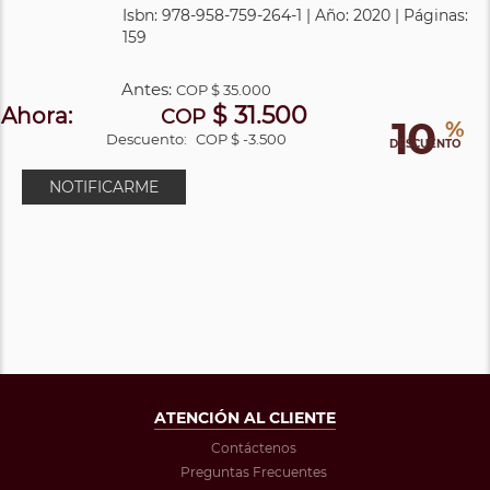
Isbn: 978-958-759-264-1 | Año: 2020 | Páginas:
159
Antes:
COP
$ 35.000
$ 31.500
Ahora:
COP
10
%
Descuento:
COP $ -3.500
DESCUENTO
NOTIFICARME
ATENCIÓN AL CLIENTE
Contáctenos
Preguntas Frecuentes