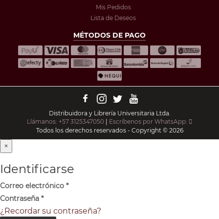
Mis Pedidos
Lista de Deseos
MÉTODOS DE PAGO
Distribuidora y Librería Universitaria Ltda.
Llámanos: +57 3125347050
|
Escríbenos por WhatsApp:
Todos los derechos reservados - Copyright © 2026
×
Identificarse
Correo electrónico
*
Contraseña
*
¿Recordar su contraseña?