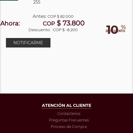
255
Antes:
COP
$ 82.000
$ 73.800
Ahora:
COP
10
%
Descuento:
COP $ -8.200
DESCUENTO
NOTIFICARME
ATENCIÓN AL CLIENTE
Contáctenos
Preguntas Frecuentes
Proceso de Compra