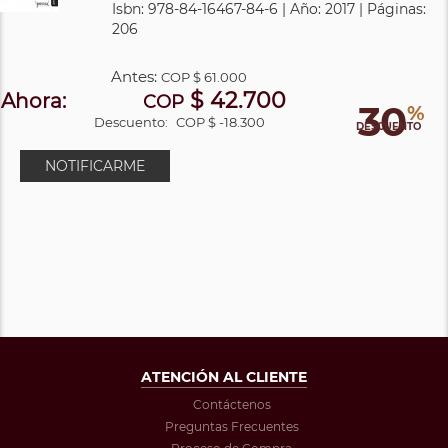
Isbn: 978-84-16467-84-6 | Año: 2017 | Páginas:
206
Antes:
COP
$ 61.000
$ 42.700
Ahora:
COP
30
%
Descuento:
COP $ -18.300
DESCUENTO
NOTIFICARME
ATENCIÓN AL CLIENTE
Contáctenos
Preguntas Frecuentes