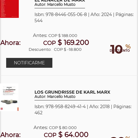
Autor: Marcello Musto
Isbn: 978-8446-055-06-8 | Año: 2024 | Páginas:
544
Antes:
COP
$ 188.000
$ 169.200
Ahora:
COP
10
%
Descuento:
COP $ -18.800
DESCUENTO
NOTIFICARME
LOS GRUNDRISSE DE KARL MARX
Autor: Marcello Musto
Isbn: 978-958-8249-41-4 | Año: 2018 | Páginas:
462
Antes:
COP
$ 80.000
$ 64.000
Ahora:
COP