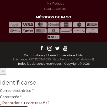
Mis Pedidos
Lista de Deseos
MÉTODOS DE PAGO
Distribuidora y Librería Universitaria Ltda.
Llámanos: +57 3125347050
|
Escríbenos por WhatsApp:
Todos los derechos reservados - Copyright © 2026
×
Identificarse
Correo electrónico
*
Contraseña
*
¿Recordar su contraseña?