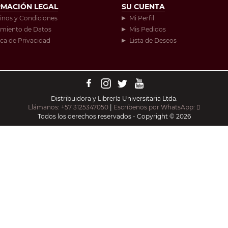
RMACIÓN LEGAL
SU CUENTA
inos y Condiciones
Mi Perfil
amiento de Datos
Mis Pedidos
ica de Privacidad
Lista de Deseos
Distribuidora y Librería Universitaria Ltda.
Llámanos: +57 3125347050
|
Escríbenos por WhatsApp:
Todos los derechos reservados - Copyright © 2026