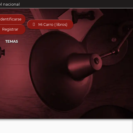
el nacional
Identificarse

Mi Carro ( libros)
Registrar
TEMAS