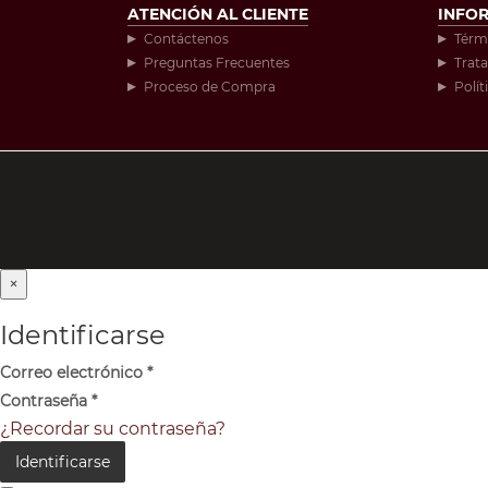
ATENCIÓN AL CLIENTE
INFO
Contáctenos
Térm
Preguntas Frecuentes
Trat
Proceso de Compra
Polít
×
Identificarse
Correo electrónico
*
Contraseña
*
¿Recordar su contraseña?
Identificarse