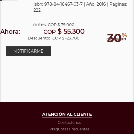
Isbn: 978-84-16467-03-7 | Año: 2016 | Páginas:
222
Antes:
COP
$ 79.000
$ 55.300
Ahora:
COP
30
%
Descuento:
COP $ -23.700
DESCUENTO
NOTIFICARME
ATENCIÓN AL CLIENTE
Contáctenos
Preguntas Frecuentes