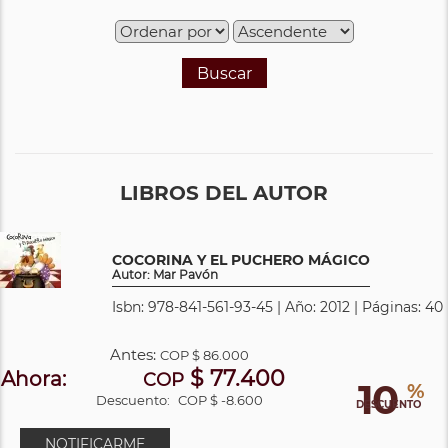
Buscar
LIBROS DEL AUTOR
COCORINA Y EL PUCHERO MÁGICO
Autor: Mar Pavón
Isbn: 978-841-561-93-45 | Año: 2012 | Páginas: 40
Antes:
COP
$ 86.000
$ 77.400
Ahora:
COP
10
%
Descuento:
COP $ -8.600
DESCUENTO
NOTIFICARME