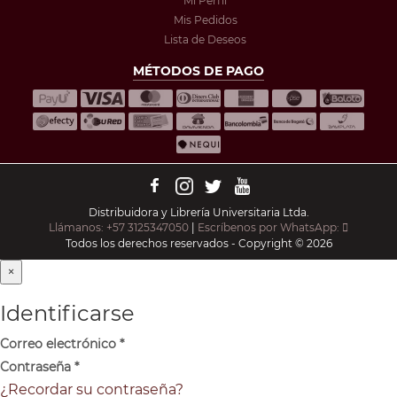
Mi Perfil
Mis Pedidos
Lista de Deseos
MÉTODOS DE PAGO
Distribuidora y Librería Universitaria Ltda.
Llámanos: +57 3125347050
|
Escríbenos por WhatsApp:
Todos los derechos reservados - Copyright © 2026
×
Identificarse
Correo electrónico
*
Contraseña
*
¿Recordar su contraseña?