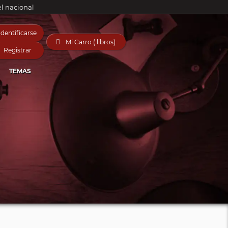
el nacional
Identificarse

Mi Carro ( libros)
Registrar
TEMAS