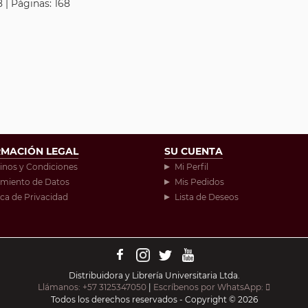
 | Páginas: 168
RMACIÓN LEGAL
SU CUENTA
inos y Condiciones
Mi Perfil
amiento de Datos
Mis Pedidos
ica de Privacidad
Lista de Deseos
Distribuidora y Librería Universitaria Ltda.
Llámanos: +57 3125347050
|
Escríbenos por WhatsApp:
Todos los derechos reservados - Copyright © 2026