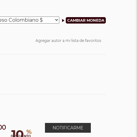
Agregar autor a mi lista de favoritos
00
NOTIFICARME
10
%
0
DESCUENTO