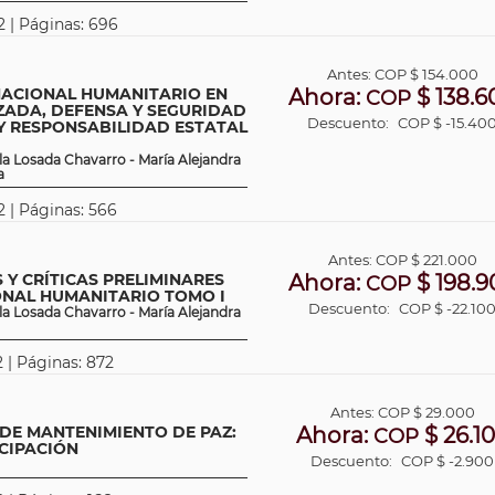
2 | Páginas: 696
Antes:
COP
$ 154.000
NACIONAL HUMANITARIO EN
Ahora:
$ 138.6
COP
ZADA, DEFENSA Y SEGURIDAD
Descuento:
COP $ -15.40
 Y RESPONSABILIDAD ESTATAL
a Losada Chavarro - María Alejandra
a
2 | Páginas: 566
Antes:
COP
$ 221.000
 Y CRÍTICAS PRELIMINARES
Ahora:
$ 198.9
COP
ONAL HUMANITARIO TOMO I
Descuento:
COP $ -22.10
a Losada Chavarro - María Alejandra
 | Páginas: 872
Antes:
COP
$ 29.000
DE MANTENIMIENTO DE PAZ:
Ahora:
$ 26.1
COP
CIPACIÓN
Descuento:
COP $ -2.900