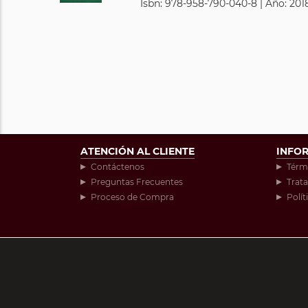
Isbn: 978-958-790-040-8 | Año: 2018
ATENCIÓN AL CLIENTE
INFO
Contáctenos
Térm
Preguntas Frecuentes
Trat
Proceso de Compra
Polít