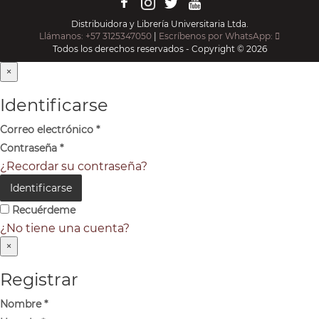
Distribuidora y Librería Universitaria Ltda.
Llámanos: +57 3125347050
|
Escríbenos por WhatsApp:
Todos los derechos reservados - Copyright © 2026
×
Identificarse
Correo electrónico
*
Contraseña
*
¿Recordar su contraseña?
Identificarse
Recuérdeme
¿No tiene una cuenta?
×
Registrar
Nombre
*