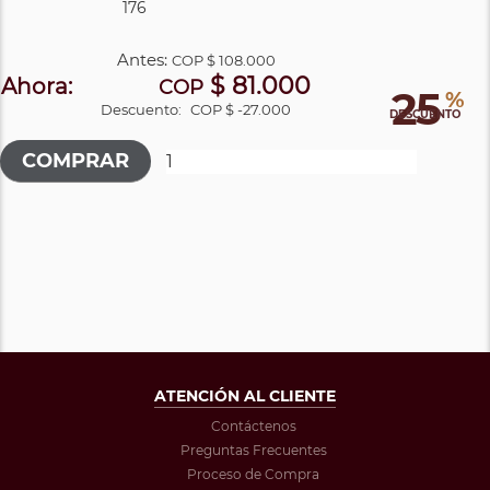
176
Antes:
COP
$ 108.000
$ 81.000
Ahora:
COP
25
%
Descuento:
COP $ -27.000
DESCUENTO
ATENCIÓN AL CLIENTE
Contáctenos
Preguntas Frecuentes
Proceso de Compra