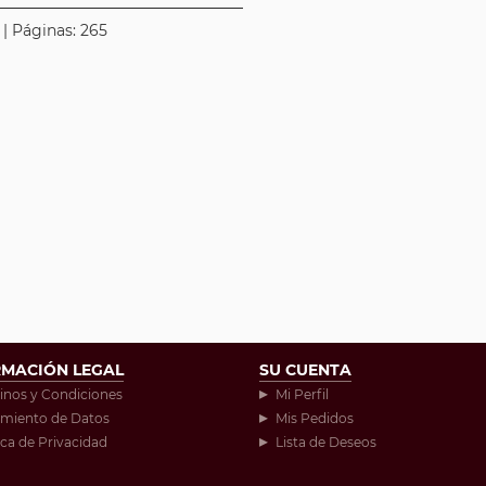
 | Páginas: 265
RMACIÓN LEGAL
SU CUENTA
inos y Condiciones
Mi Perfil
amiento de Datos
Mis Pedidos
ica de Privacidad
Lista de Deseos