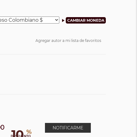
Agregar autor a mi lista de favoritos
00
NOTIFICARME
10
%
DESCUENTO