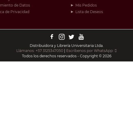
amiento de Datos
Mis Pedidos
ica de Privacidad
Lista de Deseos
Distribuidora y Librería Universitaria Ltda.
Llámanos: +57 3125347050
|
Escríbenos por WhatsApp:
Todos los derechos reservados - Copyright © 2026