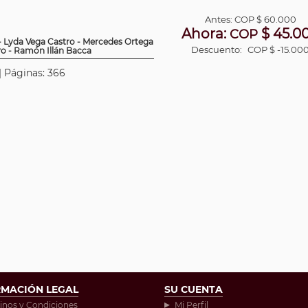
Antes:
COP
$ 60.000
Ahora:
$ 45.0
COP
- Lyda Vega Castro - Mercedes Ortega
Descuento:
COP $ -15.00
vo - Ramón Illán Bacca
 | Páginas: 366
RMACIÓN LEGAL
SU CUENTA
inos y Condiciones
Mi Perfil