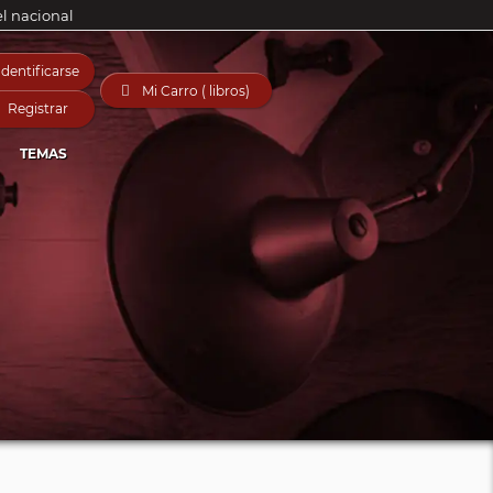
el nacional
Identificarse

Mi Carro ( libros)
Registrar
TEMAS