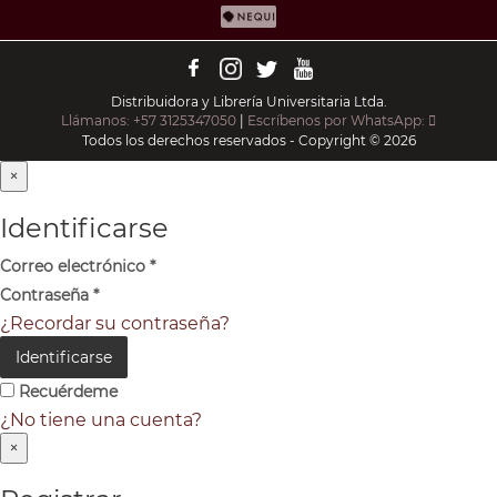
Distribuidora y Librería Universitaria Ltda.
Llámanos: +57 3125347050
|
Escríbenos por WhatsApp:
Todos los derechos reservados - Copyright © 2026
×
Identificarse
Correo electrónico
*
Contraseña
*
¿Recordar su contraseña?
Identificarse
Recuérdeme
¿No tiene una cuenta?
×