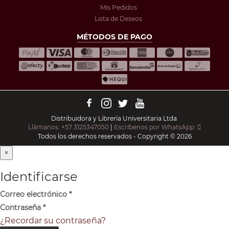
Mis Pedidos
Lista de Deseos
MÉTODOS DE PAGO
Distribuidora y Librería Universitaria Ltda.
Llámanos: +57 3125347050
|
Escríbenos por WhatsApp:
Todos los derechos reservados - Copyright © 2026
×
Identificarse
Correo electrónico
*
Contraseña
*
¿Recordar su contraseña?