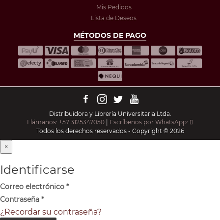
Mis Pedidos
Lista de Deseos
MÉTODOS DE PAGO
Distribuidora y Librería Universitaria Ltda.
Llámanos: +57 3125347050
|
Escríbenos por WhatsApp:
Todos los derechos reservados - Copyright © 2026
×
Identificarse
Correo electrónico
*
Contraseña
*
¿Recordar su contraseña?