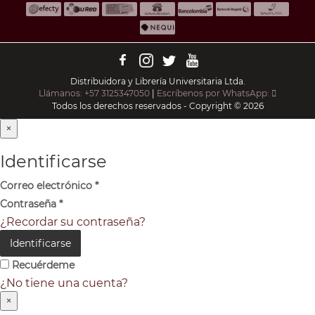
Distribuidora y Librería Universitaria Ltda.
Llámanos: +57 3125347050
|
Escríbenos por WhatsApp:
Todos los derechos reservados - Copyright © 2026
×
Identificarse
Correo electrónico
*
Contraseña
*
¿Recordar su contraseña?
Identificarse
Recuérdeme
¿No tiene una cuenta?
×