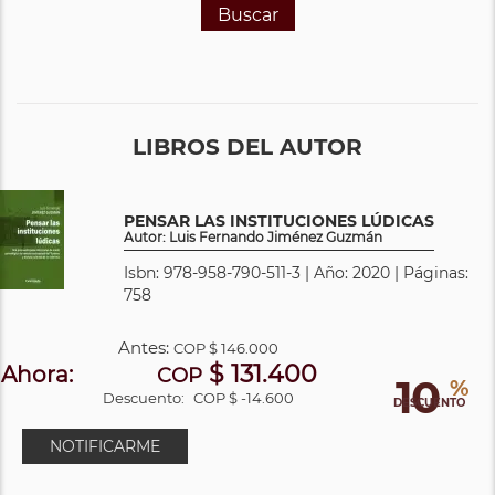
Buscar
LIBROS DEL AUTOR
PENSAR LAS INSTITUCIONES LÚDICAS
Autor: Luis Fernando Jiménez Guzmán
Isbn: 978-958-790-511-3 | Año: 2020 | Páginas:
758
Antes:
COP
$ 146.000
$ 131.400
Ahora:
COP
10
%
Descuento:
COP $ -14.600
DESCUENTO
NOTIFICARME