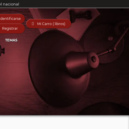
el nacional
Identificarse

Mi Carro ( libros)
Registrar
TEMAS