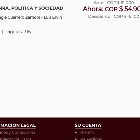
Antes:
COP
$ 61.000
RRA, POLÍTICA Y SOCIEDAD
Ahora:
$ 54.9
COP
Descuento:
COP $ -6.100
ngie Guerrero Zamora - Luis Ervin
 | Páginas: 316
RMACIÓN LEGAL
SU CUENTA
inos y Condiciones
Mi Perfil
amiento de Datos
Mis Pedidos