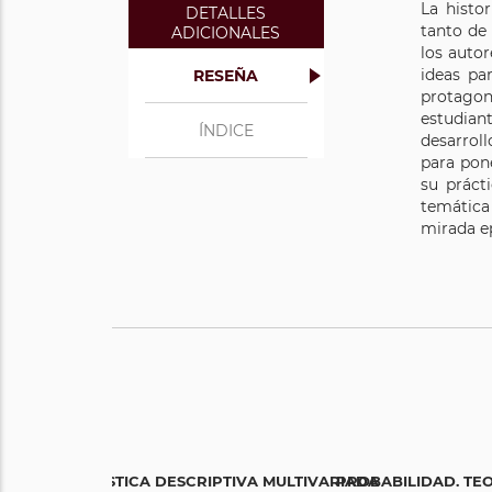
La histo
DETALLES
tanto de
ADICIONALES
los autor
ideas pa
RESEÑA
protagon
estudian
ÍNDICE
desarroll
para pone
su prácti
temática
mirada ep
ESTADÍSTICA DESCRIPTIVA MULTIVARIADA
PROBABILIDAD. TEO