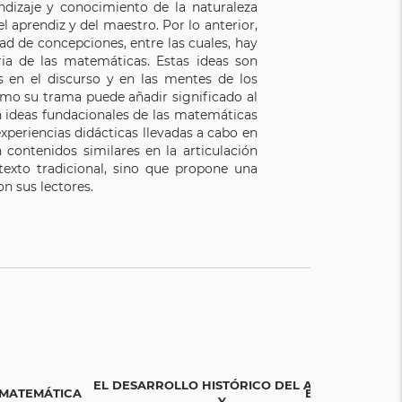
ndizaje y conocimiento de la naturaleza
aprendiz y del maestro. Por lo anterior,
ad de concepciones, entre las cuales, hay
ria de las matemáticas. Estas ideas son
s en el discurso y en las mentes de los
ómo su trama puede añadir significado al
lan ideas fundacionales de las matemáticas
xperiencias didácticas llevadas a cabo en
n contenidos similares en la articulación
texto tradicional, sino que propone una
n sus lectores.
EL DESARROLLO HISTÓRICO DEL ANÁLISIS
 MATEMÁTICA
ECUACIONES D
Y...