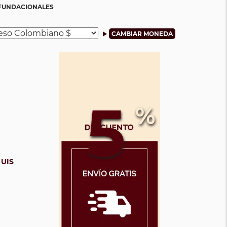
 FUNDACIONALES
5
%
 UIS