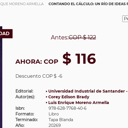
RIQUE MORENO ARMELLA
CONTANDO EL CÁLCULO: UN RÍO DE IDEAS
DAD
Antes:
COP
$ 122
$ 116
AHORA:
COP
Descuento
COP $ -6
Editorial:
Universidad Industrial de Santander -
Autor(es):
Corey Edison Brady
Luis Enrique Moreno Armella
Isbn:
978-628-7768-40-6
Formato:
Libro
Terminado:
Tapa Blanda
Año:
20269