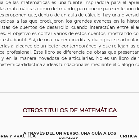
ria de las matemáticas es una fuente inspiradora para el apre
 las matemáticas como del mundo, pero puede parecer lejano del 
es proponen que, dentro de un aula de cálculo, hay una diversid
recidas a las que produjeron los grandes avances en la histo
istas de cuentos de desarrollo, cuando interactúan entre ella
tes. El objetivo es contar varios de estos cuentos, mostrando c
o estudiantil. Así, de una manera inédita y dialógica, se articu
rlas al alcance de un lector contemporáneo, y que reflejan las e
ca profesional. Este libro se diferencia de obras que presenta
 y en la manera novedosa de articularlas. No es un libro de 
istémica-didáctica a ideas fundacionales mediante el diálogo co
OTROS TITULOS DE MATEMÁTICA
A TRAVÉS DEL UNIVERSO. UNA GUÍA A LOS
RÍA Y PRÁCTICA
CRÍTICA
AXIOMAS...