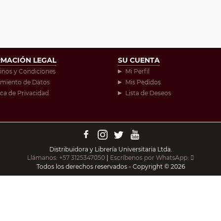
RMACIÓN LEGAL
SU CUENTA
inos y Condiciones
Mi Perfil
amiento de Datos
Mis Pedidos
ica de Privacidad
Lista de Deseos
Distribuidora y Librería Universitaria Ltda.
Llámanos: +57 3125347050
|
Escríbenos por WhatsApp:
Todos los derechos reservados - Copyright © 2026