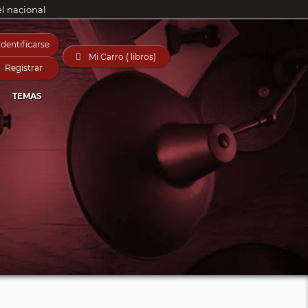
el nacional
Identificarse

Mi Carro ( libros)
Registrar
TEMAS