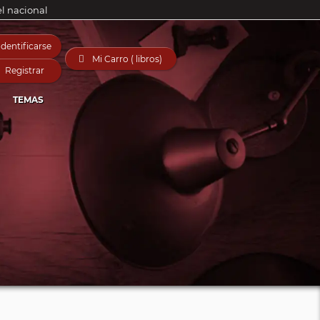
el nacional
Identificarse

Mi Carro ( libros)
Registrar
TEMAS