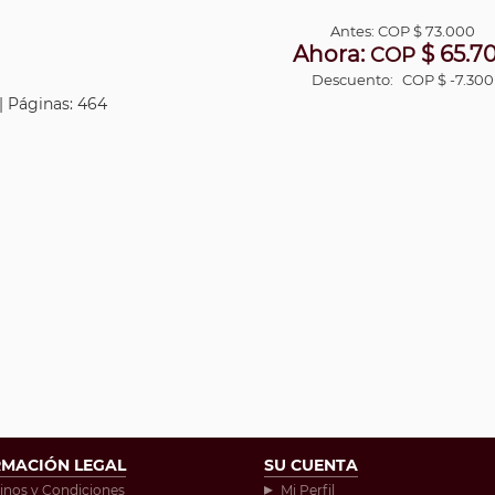
Antes:
COP
$ 73.000
Ahora:
$ 65.7
COP
Descuento:
COP $ -7.300
 | Páginas: 464
RMACIÓN LEGAL
SU CUENTA
inos y Condiciones
Mi Perfil