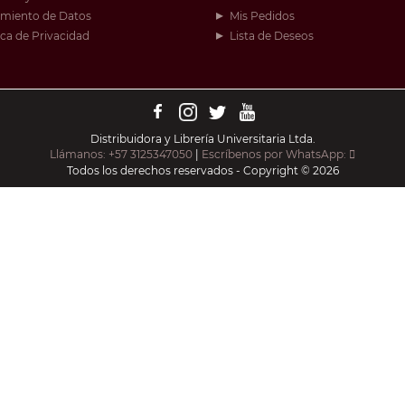
amiento de Datos
Mis Pedidos
ica de Privacidad
Lista de Deseos
Distribuidora y Librería Universitaria Ltda.
Llámanos: +57 3125347050
|
Escríbenos por WhatsApp:
Todos los derechos reservados - Copyright © 2026