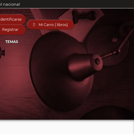
el nacional
Identificarse

Mi Carro ( libros)
Registrar
TEMAS