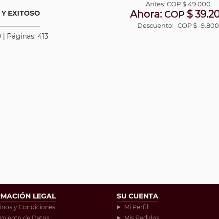
Antes:
COP
$ 49.000
Ahora:
$ 39.2
Y EXITOSO
COP
Descuento:
COP $ -9.800
 | Páginas: 413
RMACIÓN LEGAL
SU CUENTA
inos y Condiciones
Mi Perfil
amiento de Datos
Mis Pedidos