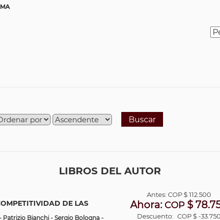
OMA
Buscar
LIBROS DEL AUTOR
Antes:
COP
$ 112.500
COMPETITIVIDAD DE LAS
Ahora:
$ 78.7
COP
Descuento:
COP $ -33.75
 Patrizio Bianchi - Sergio Bologna -