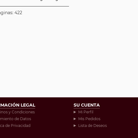
áginas: 422
RMACIÓN LEGAL
SU CUENTA
inos y Condiciones
Mi Perfil
amiento de Datos
Mis Pedidos
ica de Privacidad
Lista de Deseos