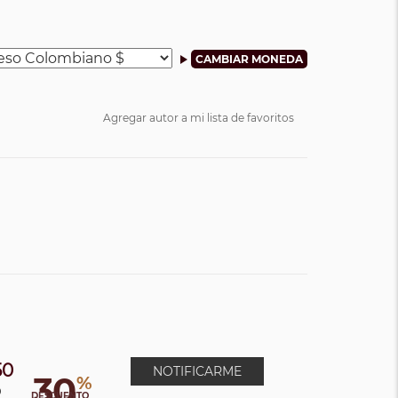
Agregar autor a mi lista de favoritos
50
NOTIFICARME
30
%
0
DESCUENTO