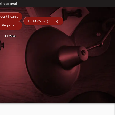
el nacional
Identificarse

Mi Carro ( libros)
Registrar
TEMAS