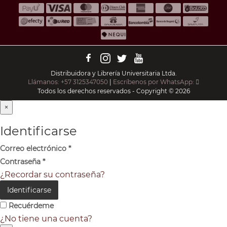
Distribuidora y Librería Universitaria Ltda.
Llámanos: +57 3125347050
|
Escríbenos por WhatsApp:
Todos los derechos reservados - Copyright © 2026
×
Identificarse
Correo electrónico
*
Contraseña
*
¿Recordar su contraseña?
Identificarse
Recuérdeme
¿No tiene una cuenta?