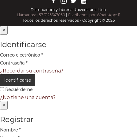
Distribuidora y Librería Universitaria Ltda.
Llámanos: +57 3125347050
|
Escríbenos por WhatsApp:
Todos los derechos reservados - Copyright © 2026
×
Identificarse
Correo electrónico
*
Contraseña
*
¿Recordar su contraseña?
Identificarse
Recuérdeme
¿No tiene una cuenta?
×
Registrar
Nombre
*