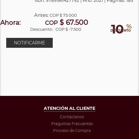
Isbn: 9789561427792 | Año: 2021 | Páginas: 185
Antes:
COP
$ 75.000
$ 67.500
Ahora:
COP
10
%
Descuento:
COP $ -7.500
DESCUENTO
NOTIFICARME
ATENCIÓN AL CLIENTE
Contáctenos
Preguntas Frecuentes
Proceso de Compra