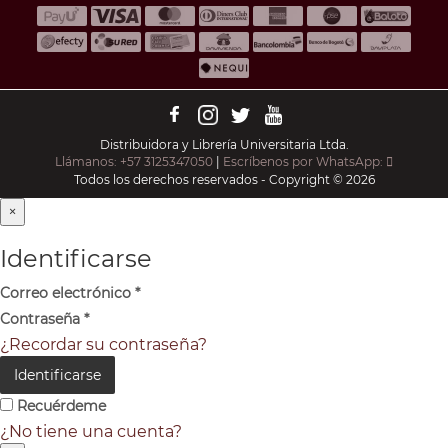
Distribuidora y Librería Universitaria Ltda.
Llámanos: +57 3125347050
|
Escríbenos por WhatsApp:
Todos los derechos reservados - Copyright © 2026
×
Identificarse
Correo electrónico
*
Contraseña
*
¿Recordar su contraseña?
Identificarse
Recuérdeme
¿No tiene una cuenta?