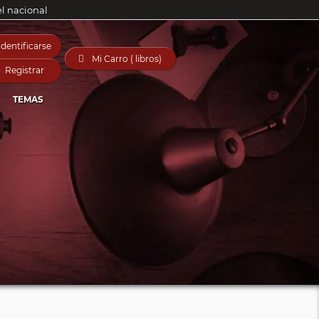
el nacional
Identificarse

Mi Carro ( libros)
Registrar
TEMAS