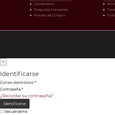
Contáctenos
Térm
Preguntas Frecuentes
Trat
Proceso de Compra
Polít
×
Identificarse
Correo electrónico
*
Contraseña
*
¿Recordar su contraseña?
Identificarse
Recuérdeme