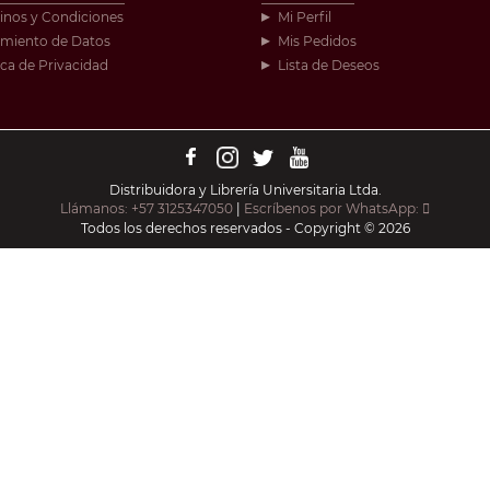
inos y Condiciones
Mi Perfil
amiento de Datos
Mis Pedidos
ica de Privacidad
Lista de Deseos
Distribuidora y Librería Universitaria Ltda.
Llámanos: +57 3125347050
|
Escríbenos por WhatsApp:
Todos los derechos reservados - Copyright © 2026