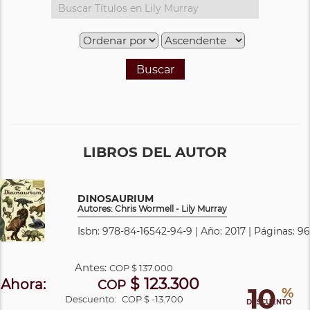
Buscar
LIBROS DEL AUTOR
DINOSAURIUM
Autores: Chris Wormell - Lily Murray
Isbn: 978-84-16542-94-9 | Año: 2017 | Páginas: 96
Antes:
COP
$ 137.000
$ 123.300
Ahora:
COP
10
%
Descuento:
COP $ -13.700
DESCUENTO