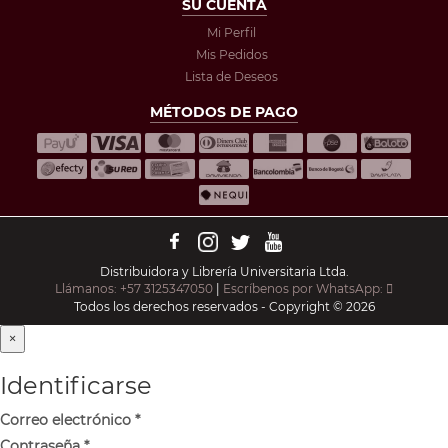
SU CUENTA
Mi Perfil
Mis Pedidos
Lista de Deseos
MÉTODOS DE PAGO
Distribuidora y Librería Universitaria Ltda.
Llámanos: +57 3125347050
|
Escríbenos por WhatsApp:
Todos los derechos reservados - Copyright © 2026
×
Identificarse
Correo electrónico
*
Contraseña
*