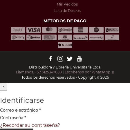
Mis Pedidos
Lista de Deseos
MÉTODOS DE PAGO
Distribuidora y Librería Universitaria Ltda.
Llámanos: +57 3125347050
|
Escríbenos por WhatsApp:
Todos los derechos reservados - Copyright © 2026
×
Identificarse
Correo electrónico
*
Contraseña
*
¿Recordar su contraseña?