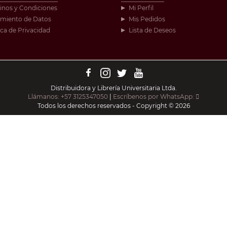
inos y Condiciones
Mi Perfil
amiento de Datos
Mis Pedidos
ica de Privacidad
Lista de Deseos
Distribuidora y Librería Universitaria Ltda.
Llámanos: +57 3125347050
|
Escríbenos por WhatsApp:
Todos los derechos reservados - Copyright © 2026