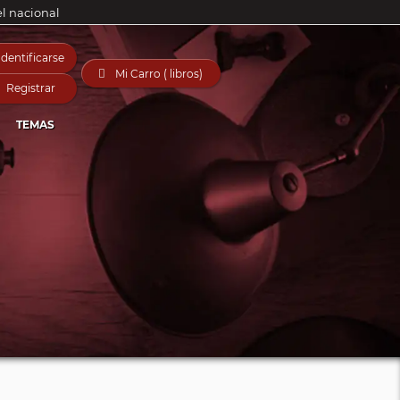
el nacional
Identificarse

Mi Carro ( libros)
Registrar
TEMAS