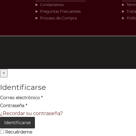
Contáctenos
Térm
Preguntas Frecuentes
Trat
Proceso de Compra
Polít
×
Identificarse
Correo electrónico
*
Contraseña
*
¿Recordar su contraseña?
Identificarse
Recuérdeme