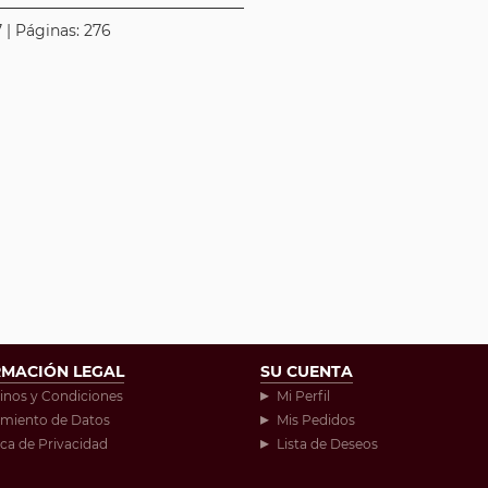
 | Páginas: 276
RMACIÓN LEGAL
SU CUENTA
inos y Condiciones
Mi Perfil
amiento de Datos
Mis Pedidos
ica de Privacidad
Lista de Deseos