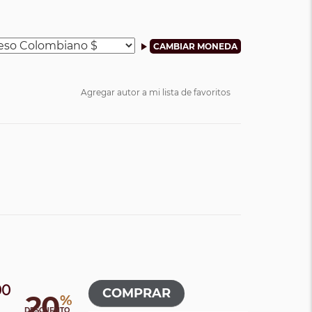
Agregar autor a mi lista de favoritos
00
20
%
0
DESCUENTO