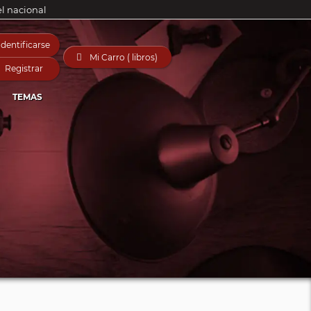
el nacional
Identificarse

Mi Carro ( libros)
Registrar
TEMAS