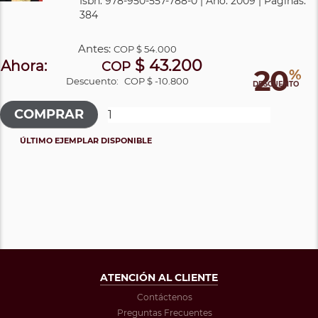
Isbn: 978-950-557-788-0 | Año: 2009 | Páginas:
384
Antes:
COP
$ 54.000
$ 43.200
Ahora:
COP
20
%
Descuento:
COP $ -10.800
DESCUENTO
ÚLTIMO EJEMPLAR DISPONIBLE
ATENCIÓN AL CLIENTE
Contáctenos
Preguntas Frecuentes