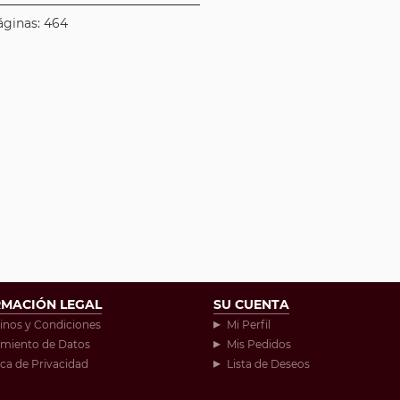
áginas: 464
RMACIÓN LEGAL
SU CUENTA
inos y Condiciones
Mi Perfil
amiento de Datos
Mis Pedidos
ica de Privacidad
Lista de Deseos