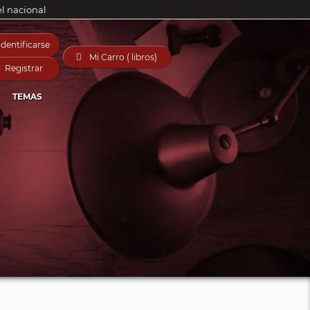
el nacional
Identificarse

Mi Carro ( libros)
Registrar
TEMAS