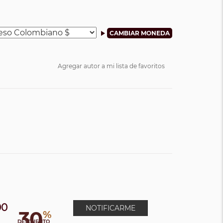
Agregar autor a mi lista de favoritos
00
NOTIFICARME
30
%
0
DESCUENTO