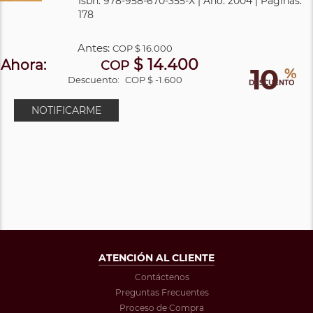
Isbn: 978-958-670-355-X | Año: 2004 | Páginas:
178
Antes:
COP
$ 16.000
$ 14.400
Ahora:
COP
10
%
Descuento:
COP $ -1.600
DESCUENTO
NOTIFICARME
ATENCIÓN AL CLIENTE
Contáctenos
Preguntas Frecuentes
Proceso de Compra