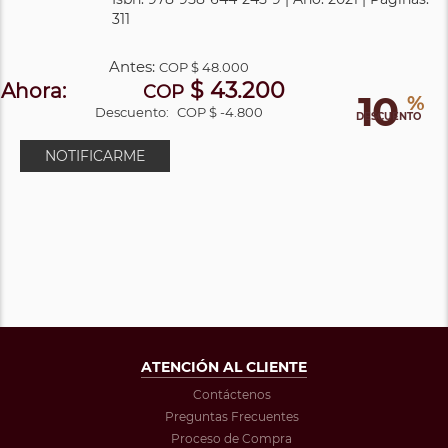
311
Antes:
COP
$ 48.000
$ 43.200
Ahora:
COP
10
%
Descuento:
COP $ -4.800
DESCUENTO
NOTIFICARME
ATENCIÓN AL CLIENTE
Contáctenos
Preguntas Frecuentes
Proceso de Compra