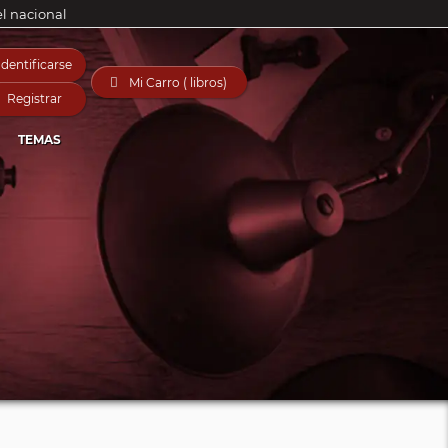
el nacional
Identificarse

Mi Carro ( libros)
Registrar
TEMAS