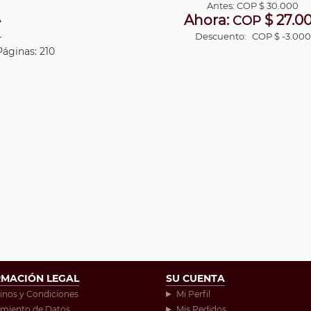
Antes:
COP
$ 30.000
Ahora:
$ 27.0
A
COP
Descuento:
COP $ -3.000
Páginas: 210
RMACIÓN LEGAL
SU CUENTA
inos y Condiciones
Mi Perfil
amiento de Datos
Mis Pedidos