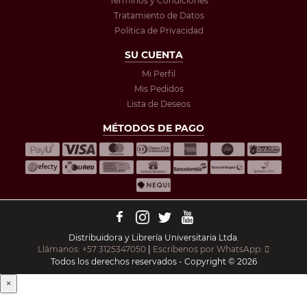
Términos y Condiciones
Tratamiento de Datos
Política de Privacidad
SU CUENTA
Mi Perfil
Mis Pedidos
Lista de Deseos
MÉTODOS DE PAGO
Distribuidora y Librería Universitaria Ltda.
Llámanos: +57 3125347050
|
Escríbenos por WhatsApp:
Todos los derechos reservados - Copyright © 2026
×