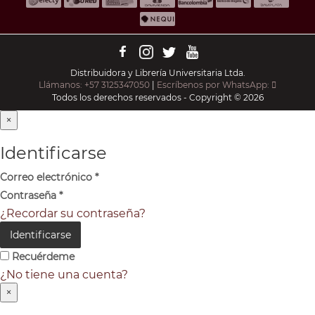
Distribuidora y Librería Universitaria Ltda.
Llámanos: +57 3125347050
|
Escríbenos por WhatsApp:
Todos los derechos reservados - Copyright © 2026
×
Identificarse
Correo electrónico
*
Contraseña
*
¿Recordar su contraseña?
Identificarse
Recuérdeme
¿No tiene una cuenta?
×